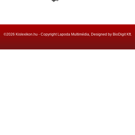
©2026 Kislexikon.hu - Copyright Lapoda Multimédia, Designed by BioDigit Kft.