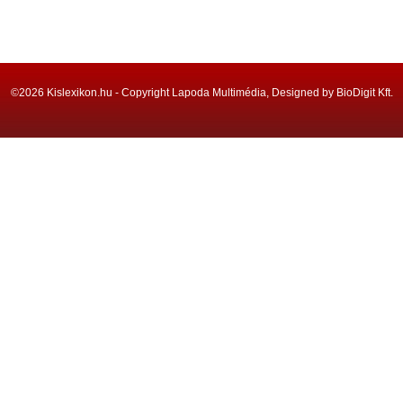
©2026 Kislexikon.hu - Copyright Lapoda Multimédia, Designed by BioDigit Kft.