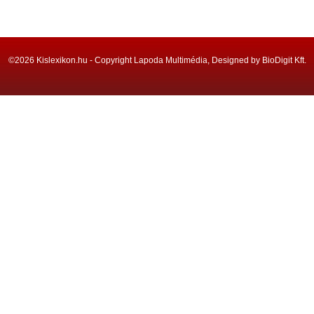
©2026 Kislexikon.hu - Copyright Lapoda Multimédia, Designed by BioDigit Kft.