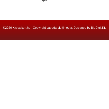
©2026 Kislexikon.hu - Copyright Lapoda Multimédia, Designed by BioDigit Kft.