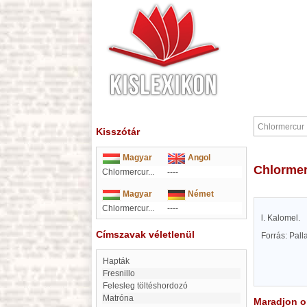
Kisszótár
Magyar
Angol
Chlorme
Chlormercur...
----
Magyar
Német
Chlormercur...
----
l. Kalomel.
Címszavak véletlenül
Forrás: Pal
hapták
Fresnillo
felesleg töltéshordozó
matróna
Maradjon on