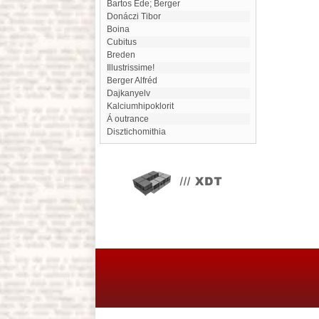
Bartos Ede; Berger
Donáczi Tibor
Boina
Cubitus
Breden
illustrissime!
Berger Alfréd
Dajkanyelv
Kalciumhipoklorit
Á outrance
disztichomithia