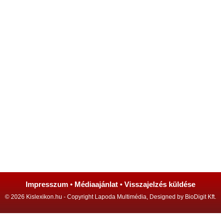
Impresszum
•
Médiaajánlat
•
Visszajelzés küldése
© 2026 Kislexikon.hu - Copyright Lapoda Multimédia, Designed by BioDigit Kft.