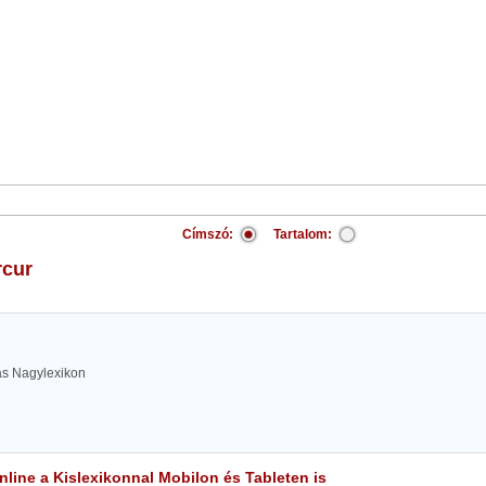
Címszó:
Tartalom:
rcur
las Nagylexikon
line a Kislexikonnal Mobilon és Tableten is