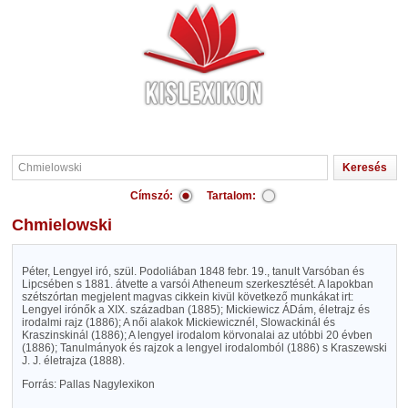
Címszó:
Tartalom:
Chmielowski
Péter, Lengyel iró, szül. Podoliában 1848 febr. 19., tanult Varsóban és
Lipcsében s 1881. átvette a varsói Atheneum szerkesztését. A lapokban
szétszórtan megjelent magvas cikkein kivül következő munkákat irt:
Lengyel irónők a XIX. században (1885); Mickiewicz ÁDám, életrajz és
irodalmi rajz (1886); A női alakok Mickiewicznél, Slowackinál és
Kraszinskinál (1886); A lengyel irodalom körvonalai az utóbbi 20 évben
(1886); Tanulmányok és rajzok a lengyel irodalomból (1886) s Kraszewski
J. J. életrajza (1888).
Forrás: Pallas Nagylexikon