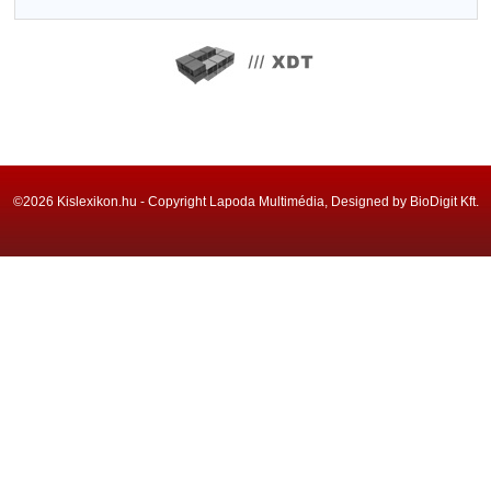
©2026 Kislexikon.hu - Copyright Lapoda Multimédia, Designed by BioDigit Kft.