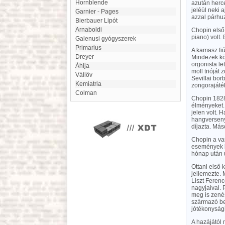
hornblende
azután herce
jeléül neki 
Garnier - Pages
azzal párhu
Bierbauer Lipót
Arnaboldi
Chopin első
piano) volt.
Galenusi gyógyszerek
Primarius
A kamasz fiú
Dreyer
Mindezek köv
orgonista l
Áhija
moll trióját
Vállöv
Sevillai bo
Kemiatria
zongorajáték
Colman
Chopin 1828
élményeket.
jelen volt. 
hangversenyr
díjazta. Más
Chopin a var
események bé
hónap után ú
Ottani első 
jellemezte. 
Liszt Ferenc
nagyjaival. 
meg is zené
származó be
jótékonysági
A hazájától 