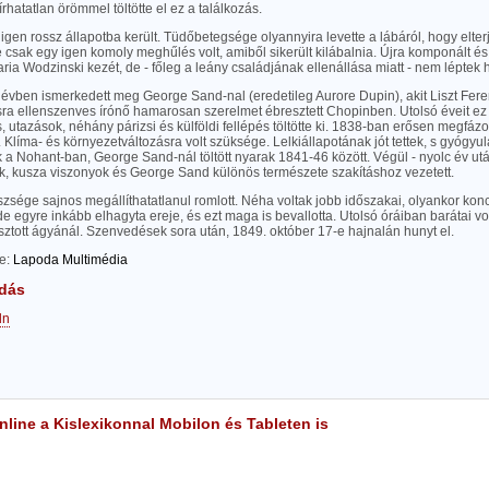
írhatatlan örömmel töltötte el ez a találkozás.
igen rossz állapotba került. Tüdőbetegsége olyannyira levette a lábáról, hogy elterj
csak egy igen komoly meghűlés volt, amiből sikerült kilábalnia. Újra komponált és
ia Wodzinski kezét, de - főleg a leány családjának ellenállása miatt - nem léptek
évben ismerkedett meg George Sand-nal (eredetileg Aurore Dupin), akit Liszt Feren
sra ellenszenves írónő hamarosan szerelmet ébresztett Chopinben. Utolsó éveit ez 
 utazások, néhány párizsi és külföldi fellépés töltötte ki. 1838-ban erősen megfázott
 Klíma- és környezetváltozásra volt szüksége. Lelkiállapotának jót tettek, s gyógyul
k a Nohant-ban, George Sand-nál töltött nyarak 1841-46 között. Végül - nyolc év utá
ek, kusza viszonyok és George Sand különös természete szakításhoz vezetett.
sége sajnos megállíthatatlanul romlott. Néha voltak jobb időszakai, olyankor konc
e egyre inkább elhagyta ereje, és ezt maga is bevallotta. Utolsó óráiban barátai vol
sztott ágyánál. Szenvedések sora után, 1849. október 17-e hajnalán hunyt el.
te:
Lapoda Multimédia
dás
dn
line a Kislexikonnal Mobilon és Tableten is