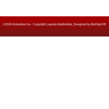
©2026 Kislexikon.hu - Copyright Lapoda Multimédia, Designed by BioDigit Kft.