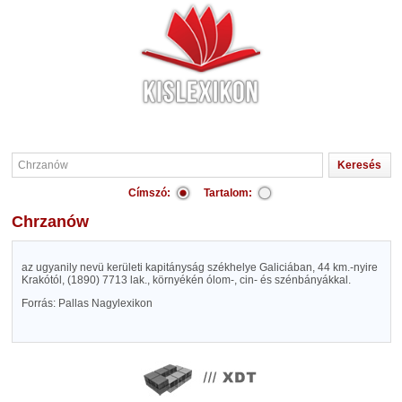
Címszó:
Tartalom:
Chrzanów
az ugyanily nevü kerületi kapitányság székhelye Galiciában, 44 km.-nyire
Krakótól, (1890) 7713 lak., környékén ólom-, cin- és szénbányákkal.
Forrás: Pallas Nagylexikon