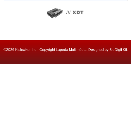
©2026 Kislexikon.hu - Copyright Lapoda Multimédia, Designed by BioDigit Kft.