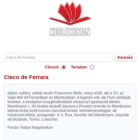
Címszó:
Tartalom:
Cieco de Ferrara
(ejtsd: cséko), valódi nevén Francesco Bello, olasz költő, aki a XV. sz.
vége felé élt Ferrarában és Mantovában. A legelső volt, aki Pulci példáját
követve, a középkori lovaghistóriákból műeposzt igyekezett alkotni.
Mambriano c. 45 énekre terjedő éposza a Rinaldo levente és Mambriano
bitiniai király közti hosszu harcokat énekli, leleményességgel, de
művészet nélkül, pongyolán. V. ö. Rua, Novelle del Mambriano, esposte
ed illustrate, Torino, Loescher.
Forrás: Pallas Nagylexikon