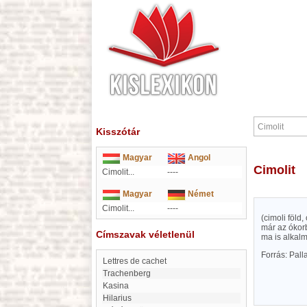
Kisszótár
Magyar
Angol
Cimolit
Cimolit...
----
Magyar
Német
Cimolit...
----
(cimoli föld
már az ókorb
Címszavak véletlenül
ma is alkalm
Forrás: Pal
Lettres de cachet
Trachenberg
Kasina
Hilarius