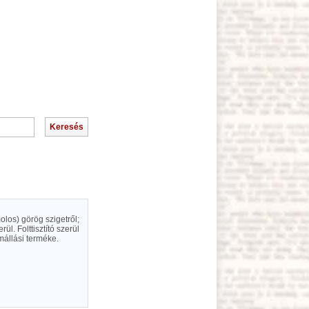
olos) görög szigetről;
l. Folttisztító szerül
mállási terméke.