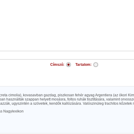
Címszó:
Tartalom:
, creta cimolia), kovasavban gazdag, piszkosan fehér agyag Argentiera (az ókori Kim
an használták szappan helyett mosásra, foltos ruhák tisztítására, valamint orvosszerü
azzák, ugyszintén a szövetek, kendők kallózására. Valószinüleg trachitos kőzetek 
las Nagylexikon