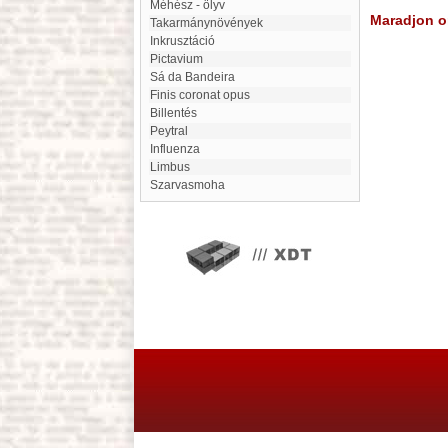
Méhész - ölyv
Maradjon on
Takarmánynövények
inkrusztáció
Pictavium
Sá da Bandeira
finis coronat opus
Billentés
Peytral
Influenza
limbus
Szarvasmoha