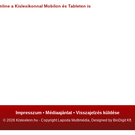
line a Kislexikonnal Mobilon és Tableten is
Impresszum
•
Médiaajánlat
•
Visszajelzés küldése
© 2026 Kislexikon.hu - Copyright Lapoda Multimédia, Designed by BioDigit Kft.