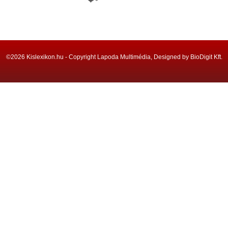
©2026 Kislexikon.hu - Copyright Lapoda Multimédia, Designed by BioDigit Kft.