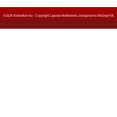
©2026 Kislexikon.hu - Copyright Lapoda Multimédia, Designed by BioDigit Kft.