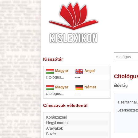
Kisszótár
Magyar
Angol
citológu
citológus...
----
élővilág
Magyar
Német
citológus...
----
a sejttannal
Címszavak véletlenül
Szerkesztet
Korállzuzmó
Hegyi marha
arawakok
Buzér