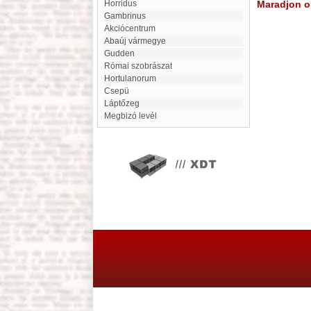
Horridus
Maradjon on
Gambrinus
akciócentrum
Abaúj vármegye
Gudden
Római szobrászat
Hortulanorum
Csepü
Láptőzeg
Megbizó levél