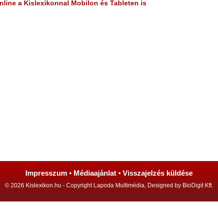
line a Kislexikonnal Mobilon és Tableten is
Impresszum
•
Médiaajánlat
•
Visszajelzés küldése
© 2026 Kislexikon.hu - Copyright Lapoda Multimédia, Designed by BioDigit Kft.