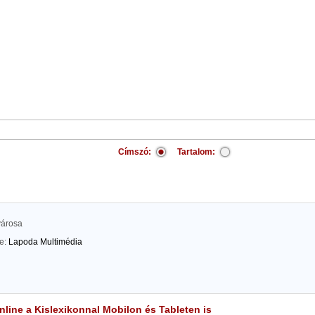
Címszó:
Tartalom:
városa
te:
Lapoda Multimédia
line a Kislexikonnal Mobilon és Tableten is