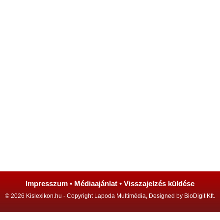
Impresszum
•
Médiaajánlat
•
Visszajelzés küldése
© 2026 Kislexikon.hu - Copyright Lapoda Multimédia, Designed by BioDigit Kft.