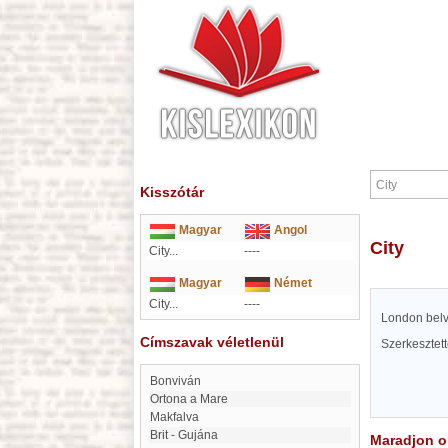
Kisszótár
Magyar
Angol
City
City...
----
Magyar
Német
City...
----
London bel
Címszavak véletlenül
Szerkesztet
bonviván
Ortona a Mare
Makfalva
Brit - Gujána
Maradjon on