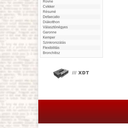
Rovne
Cvikker
Résumé
Defaecatio
Diákotthon
választónégyes
Garonne
Kemper
szinkronizálás
flexibilitás
Bronchitisz