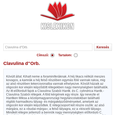
Címszó:
Tartalom:
Clavulina d"Orb.
Kövült állat. Kihalt neme a foraminiferáknak. A héj likacs nélküli meszes
kovagos, a kamrák a héj felső részében egymás fölé vannak rakva, mig
az alsó részében tekercsvonalba vannak elhelyezve. Kövült házaik az
oligocén kor elején képződött rétegekben nagy mennyiségben találhatók.
Az itt előfordult fajok a Clavulina Szabói Hantk. és C. cylindrica Hantk.-
Clavulina Szabói rétegek. A föld kérgének egy része. Igy nevezte el
Hantken Miksa a középmagyarországi hegyláncolatokban található
régibb harmadkoru tályag- és márgaképződményeket, amelyek az
oligocén kor elején képződtek. E rétegcsoport két részre oszlik: az alsó
márgára, ez a «budai-márga»; a felső tályagra, ez a «kiscelli tályag».
Mindkét rétegre jellemző a bennök nagy mennyiségben előforduló C.