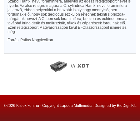
Szabói Hantk. nevü foraminifera, amelytől az egész rétegcsoport nevét is
nyerte. Az alsó rétegre magára a C. cylindrica Hantk. nevü foraminifera
jellemző, ebben helyenkint a briozoák is oly nagy mennyiségben
fordulnak elő, hogy sok geologus ezt külön rétegnek tekinti s briozoa-
márgának nevezi. A C.-ben sok foraminifera, briozoa és echinodermata,
továbbá krinoideák és molluszkák, rákok és cáparészek fordulnak elő.
Ezen rétegcsoport Magyarországon kivül É.-Olaszországból ismeretes
még.
Forrás: Pallas Nagylexikon
©2026 Kislexikon.hu - Copyright Lapoda Multimédia, Designed by BioDigit Kft.