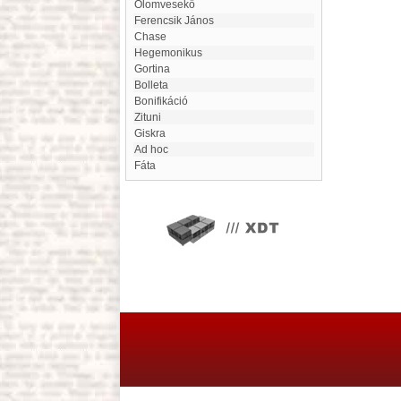
Ólomvesekő
Ferencsik János
Chase
hegemonikus
Gortina
Bolleta
bonifikáció
Zituni
Giskra
Ad hoc
Fáta