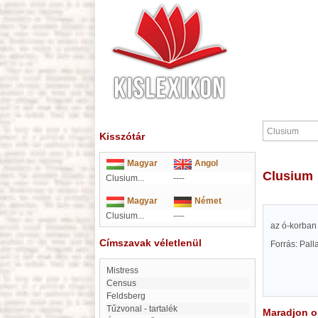
Kisszótár
Magyar
Angol
Clusium
Clusium...
----
Magyar
Német
Clusium...
----
az ó-korban 
Címszavak véletlenül
Forrás: Pal
mistress
Census
Feldsberg
Tűzvonal - tartalék
Maradjon on