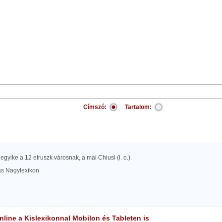
Címszó:
Tartalom:
egyike a 12 etruszk városnak, a mai Chiusi (l. o.).
las Nagylexikon
line a Kislexikonnal Mobilon és Tableten is