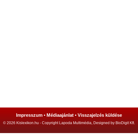
Impresszum
•
Médiaajánlat
•
Visszajelzés küldése
© 2026 Kislexikon.hu - Copyright Lapoda Multimédia, Designed by BioDigit Kft.