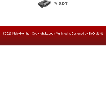
©2026 Kislexikon.hu - Copyright Lapoda Multimédia, Designed by BioDigit Kft.