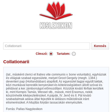
Címszó:
Tartalom:
Collationarii
(lat., másként clerici et fratres vite communis v. bone voluntatis), egyháziak
és világiak szabad egyesülete, melyet Groot Gergely (megh. 1384.)
deventeri pap (Hollandiában) alapított. Az egyesület tagjai együtt laktak,
kézi munkával keresték kenyerüket és kötelességükben állott szóval és
példával a ker. jámborságot előmozdítani. Közülük kiváló férfiak kerültek
ki, mint Kempis Tamás, Wessel stb., mások, mint Erasmus, nekik
köszönhetik kiképeztetésüket. A pápák, IV. Jenő és II. Pál kiváló
szabadalmak adása által fejezték ki áldásos működésük iránt
elismerésüket. A hitujítás folytán lassacskán elenyésztek.
Forrás: Pallas Nagylexikon