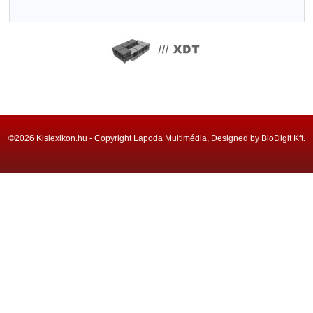
©2026 Kislexikon.hu - Copyright Lapoda Multimédia, Designed by BioDigit Kft.