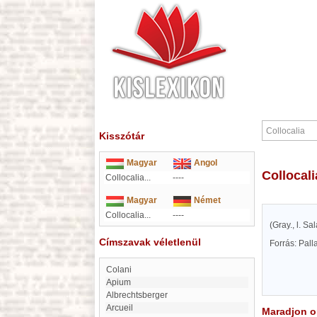
Kisszótár
Magyar
Angol
Collocali
Collocalia...
----
Magyar
Német
Collocalia...
----
(Gray., l. S
Címszavak véletlenül
Forrás: Pal
Colani
apium
Albrechtsberger
Arcueil
Maradjon on