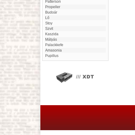
Patterson
Propeller
budoár
Lő
Stoy
szvit
Kaszida
Mátyás
Palackkefe
Amasonia
Pupillus