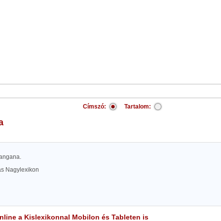
Címszó:
Tartalom:
a
alangana.
las Nagylexikon
line a Kislexikonnal Mobilon és Tableten is