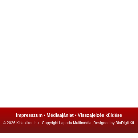
Impresszum
•
Médiaajánlat
•
Visszajelzés küldése
© 2026 Kislexikon.hu - Copyright Lapoda Multimédia, Designed by BioDigit Kft.