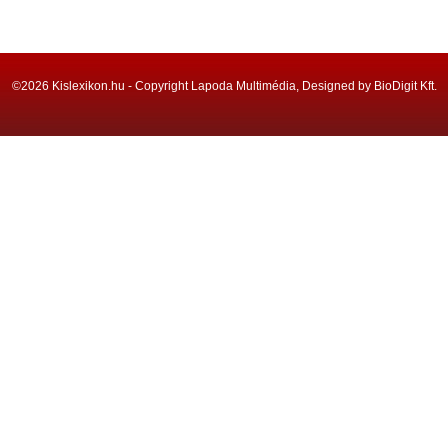
©2026 Kislexikon.hu - Copyright Lapoda Multimédia, Designed by BioDigit Kft.