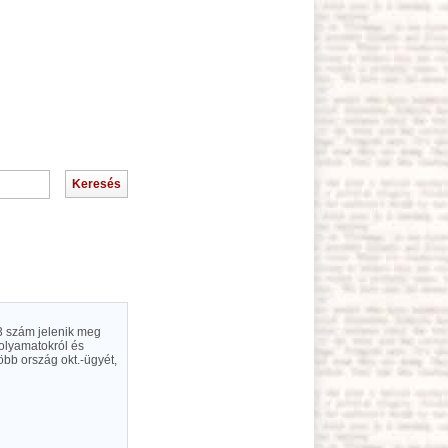
 3 szám jelenik meg
folyamatokról és
öbb ország okt.-ügyét,