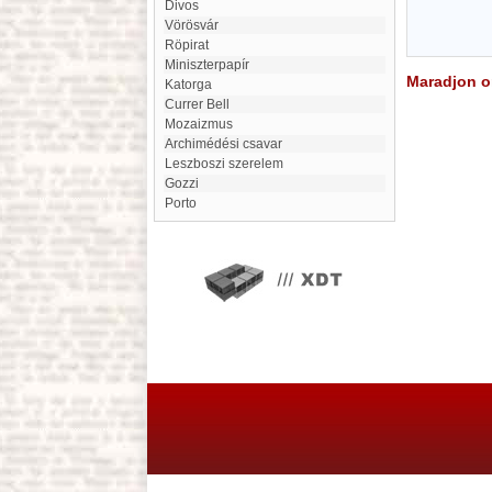
Divos
Vörösvár
Röpirat
miniszterpapír
Maradjon on
katorga
Currer Bell
Mozaizmus
Archimédési csavar
Leszboszi szerelem
Gozzi
Porto