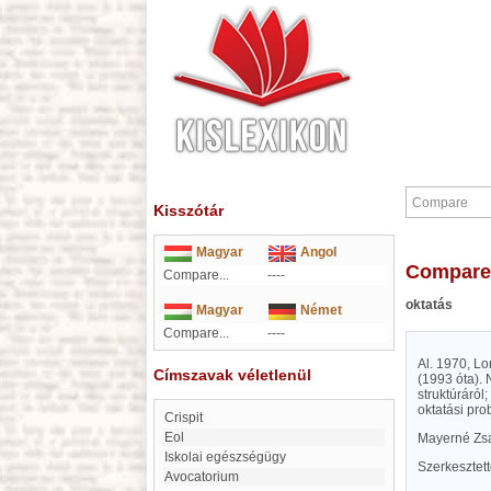
Kisszótár
Magyar
Angol
Compare
Compare...
----
oktatás
Magyar
Német
Compare...
----
Al. 1970, Lo
Címszavak véletlenül
(1993 óta). 
struktúráról
oktatási pro
Crispit
eol
Mayerné Zs
Iskolai egészségügy
Szerkesztet
Avocatorium