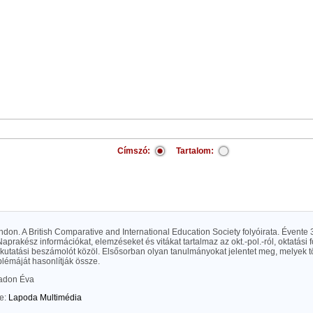
Címszó:
Tartalom:
ndon. A British Comparative and International Education Society folyóirata. Évente
Naprakész információkat, elemzéseket és vitákat tartalmaz az okt.-pol.-ról, oktatási 
; kutatási beszámolót közöl. Elsősorban olyan tanulmányokat jelentet meg, melyek t
blémáját hasonlítják össze.
adon Éva
te:
Lapoda Multimédia