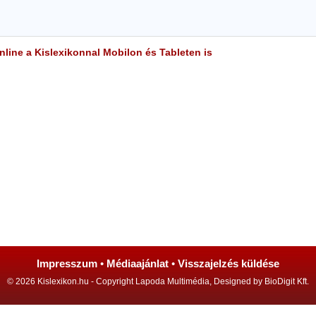
line a Kislexikonnal Mobilon és Tableten is
Impresszum
•
Médiaajánlat
•
Visszajelzés küldése
© 2026 Kislexikon.hu - Copyright Lapoda Multimédia, Designed by BioDigit Kft.