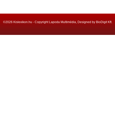
©2026 Kislexikon.hu - Copyright Lapoda Multimédia, Designed by BioDigit Kft.