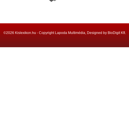
©2026 Kislexikon.hu - Copyright Lapoda Multimédia, Designed by BioDigit Kft.