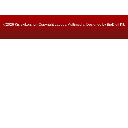
©2026 Kislexikon.hu - Copyright Lapoda Multimédia, Designed by BioDigit Kft.