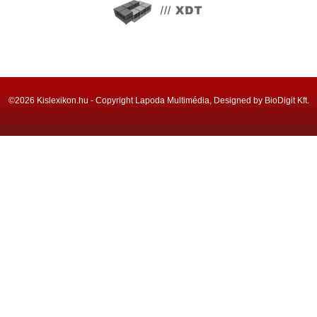
©2026 Kislexikon.hu - Copyright Lapoda Multimédia, Designed by BioDigit Kft.