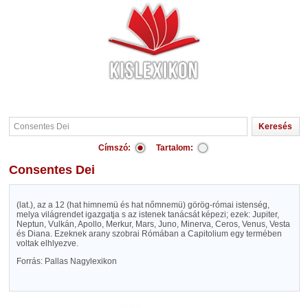
Címszó:
Tartalom:
Consentes Dei
(lat.), az a 12 (hat himnemü és hat nőmnemü) görög-római istenség,
melya világrendet igazgatja s az istenek tanácsát képezi; ezek: Jupiter,
Neptun, Vulkán, Apollo, Merkur, Mars, Juno, Minerva, Ceros, Venus, Vesta
és Diana. Ezeknek arany szobrai Rómában a Capitolium egy termében
voltak elhlyezve.
Forrás: Pallas Nagylexikon