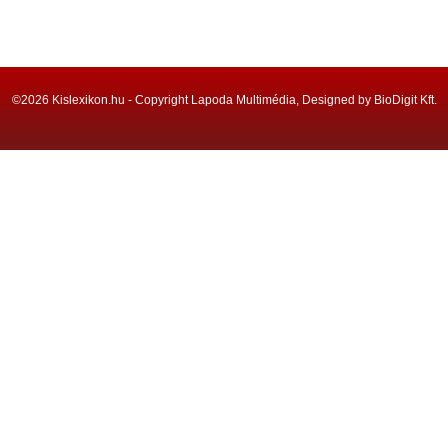
©2026 Kislexikon.hu - Copyright Lapoda Multimédia, Designed by BioDigit Kft.