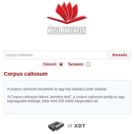
Címszó:
Tartalom:
corpus callosum
A corpus callosum összeköti az agy bal oldalát a jobb oldallal.
A Corpus callosum latinul „kemény test”, a corpus callosum pedig az agy
legnagyobb kötőútja, több mint 200 millió idegrostból áll.