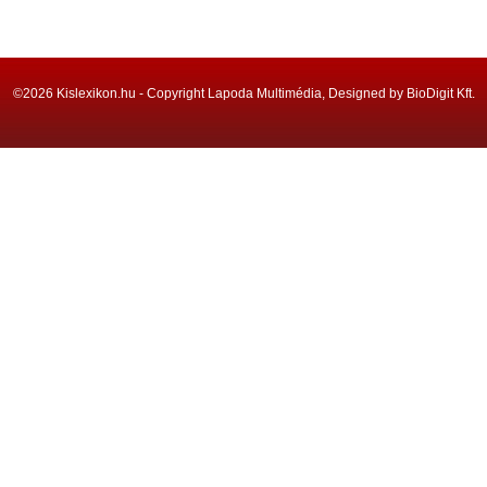
©2026 Kislexikon.hu - Copyright Lapoda Multimédia, Designed by BioDigit Kft.