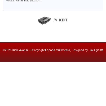
Forrás: Pallas Nagylexikon
©2026 Kislexikon.hu - Copyright Lapoda Multimédia, Designed by BioDigit Kft.