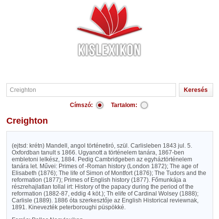
Címszó:
Tartalom:
Creighton
(ejtsd: krétn) Mandell, angol történetiró, szül. Carlisleben 1843 jul. 5.
Oxfordban tanult s 1866. Ugyanott a történelem tanára, 1867-ben
embletoni lelkész, 1884. Pedig Cambridgeben az egyháztörténelem
tanára let. Művei: Primes of -Roman history (London 1872); The age of
Elisabeth (1876); The life of Simon of Montfort (1876); The Tudors and the
reformation (1877); Primes of English history (1877). Főmunkája a
részrehajlatlan tollal irt: History of the papacy during the period of the
reformation (1882-87, eddig 4 köt.); Th elife of Cardinal Wolsey (1888);
Carlisle (1889). 1886 óta szerkesztője az English Historical reviewnak,
1891. Kinevezték peterboroughi püspökké.