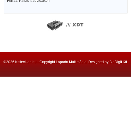
Forrás: Pallas Nagylexikon
©2026 Kislexikon.hu - Copyright Lapoda Multimédia, Designed by BioDigit Kft.