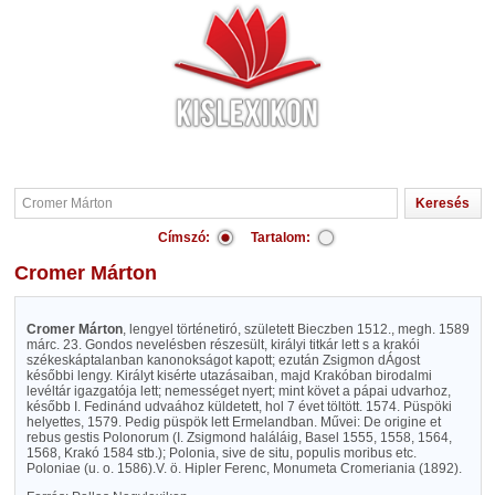
Címszó:
Tartalom:
Cromer Márton
Cromer Márton
, lengyel történetiró, született Bieczben 1512., megh. 1589
márc. 23. Gondos nevelésben részesült, királyi titkár lett s a krakói
székeskáptalanban kanonokságot kapott; ezután Zsigmon dÁgost
későbbi lengy. Királyt kisérte utazásaiban, majd Krakóban birodalmi
levéltár igazgatója lett; nemességet nyert; mint követ a pápai udvarhoz,
később I. Fedinánd udvaához küldetett, hol 7 évet töltött. 1574. Püspöki
helyettes, 1579. Pedig püspök lett Ermelandban. Művei: De origine et
rebus gestis Polonorum (I. Zsigmond haláláig, Basel 1555, 1558, 1564,
1568, Krakó 1584 stb.); Polonia, sive de situ, populis moribus etc.
Poloniae (u. o. 1586).V. ö. Hipler Ferenc, Monumeta Cromeriania (1892).