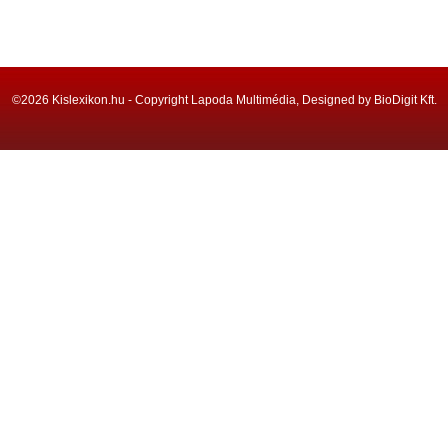
©2026 Kislexikon.hu - Copyright Lapoda Multimédia, Designed by BioDigit Kft.