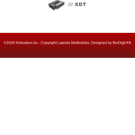
©2026 Kislexikon.hu - Copyright Lapoda Multimédia, Designed by BioDigit Kft.