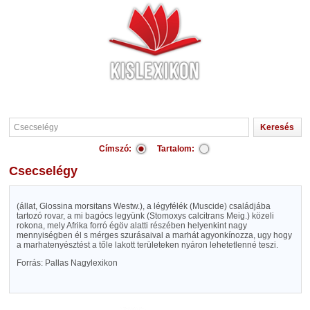
Címszó:
Tartalom:
Csecselégy
(állat, Glossina morsitans Westw.), a légyfélék (Muscide) családjába
tartozó rovar, a mi bagócs legyünk (Stomoxys calcitrans Meig.) közeli
rokona, mely Afrika forró égöv alatti részében helyenkint nagy
mennyiségben él s mérges szurásaival a marhát agyonkínozza, ugy hogy
a marhatenyésztést a tőle lakott területeken nyáron lehetetlenné teszi.
Forrás: Pallas Nagylexikon