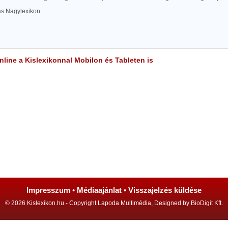
las Nagylexikon
line a Kislexikonnal Mobilon és Tableten is
Impresszum
•
Médiaajánlat
•
Visszajelzés küldése
© 2026 Kislexikon.hu - Copyright Lapoda Multimédia, Designed by BioDigit Kft.