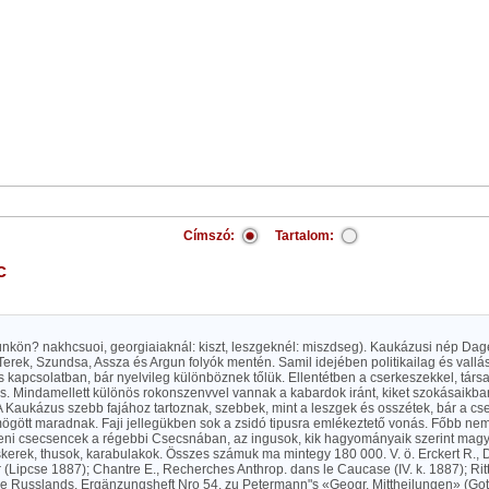
Címszó:
Tartalom:
c
vünkön? nakhcsuoi, georgiaiaknál: kiszt, leszgeknél: miszdseg). Kaukázusi nép Dag
erek, Szundsa, Assza és Argun folyók mentén. Samil idejében politikailag és vallás
s kapcsolatban, bár nyelvileg különböznek tőlük. Ellentétben a cserkeszekkel, tár
s. Mindamellett különös rokonszenvvel vannak a kabardok iránt, kiket szokásaikba
 Kaukázus szebb fajához tartoznak, szebbek, mint a leszgek és osszétek, bár a cse
ögött maradnak. Faji jellegükben sok a zsidó tipusra emlékeztető vonás. Főbb ne
eni csecsencek a régebbi Csecsnában, az ingusok, kik hagyományaik szerint magy
cskerek, thusok, karabulakok. Összes számuk ma mintegy 180 000. V. ö. Erckert R.,
 (Lipcse 1887); Chantre E., Recherches Anthrop. dans le Caucase (IV. k. 1887); Ritti
e Russlands. Ergänzungsheft Nro 54, zu Petermann"s «Geogr. Mittheilungen» (Gotha