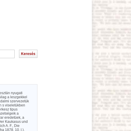
esztán nyugati
ilag a leszgekkel
sadalmi szervezetük
n s viseletükben
rkesz tipus
mzetségeik a
ar eredetüek, a
 Der Kaukasus und
ch A. F., Die
 1878, 10. l.).