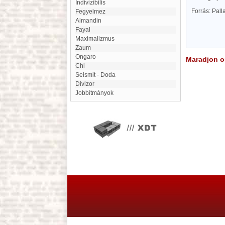
indivizíbilis
Forrás: Pal
Fegyelmez
Almandin
Fayal
maximalizmus
zaum
Ongaro
Maradjon on
Chi
Seismit - Doda
divizor
Jobbítmányok