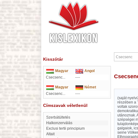
Kisszótár
Magyar
Angol
Csecsen
Csecsenc...
----
Magyar
Német
Csecsenc...
----
(saját nyel
részében a T
Címszavak véletlenül
voltak szoro
demokratiku
utánoznak. A
Szerbátültetés
szépségei m
Halkonzerválás
tulajdonkép
galgaiok, i
exclusi tertii principium
seine Völker
Altait
Ethnographi