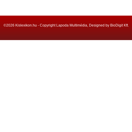
©2026 Kislexikon.hu - Copyright Lapoda Multimédia, Designed by BioDigit Kft.