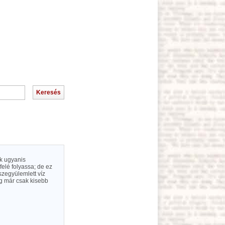
ok ugyanis
elé folyassa; de ez
szegyülemlett víz
eg már csak kisebb