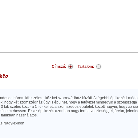
Címszó:
Tartalom:
őköz
endesen három láb széles - köz két szomszédház között. A régebbi építkezési mód
, hogy két szomszédház úgy is épülhet, hogy a tetővizet mindegyik a szomszédja f
3 láb széles közt - a C.-t - kellett a szomszédos épületek között hagyni, hogy az ös
lkül elmehessen. Ez az építkezés azonban nagy területveszteséggel járván, jelenl
 falukban használatos.
las Nagylexikon