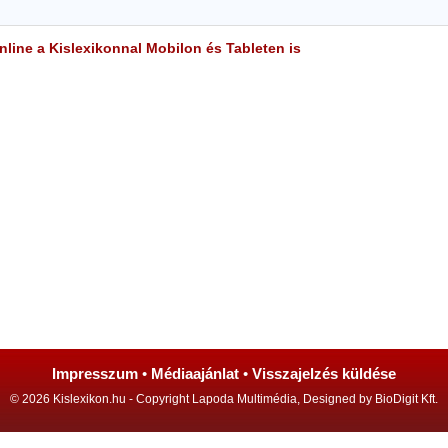
line a Kislexikonnal Mobilon és Tableten is
Impresszum
•
Médiaajánlat
•
Visszajelzés küldése
© 2026 Kislexikon.hu - Copyright Lapoda Multimédia, Designed by BioDigit Kft.