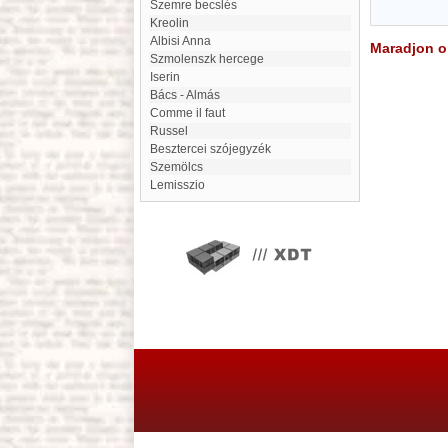
Szemre becslés
Kreolin
Albisi Anna
Maradjon on
Szmolenszk hercege
Iserin
Bács - Almás
Comme il faut
Russel
Besztercei szójegyzék
Szemölcs
Lemisszio