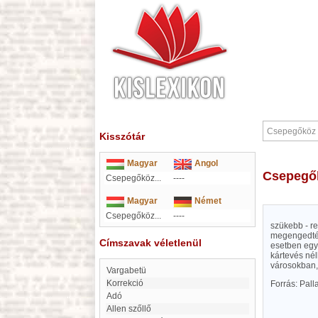
Kisszótár
Magyar
Angol
Csepeg
Csepegőköz...
----
Magyar
Német
Csepegőköz...
----
szükebb - r
megengedték
Címszavak véletlenül
esetben egy 
kártevés né
városokban,
Vargabetü
Korrekció
Forrás: Pal
Adó
Allen szőllő