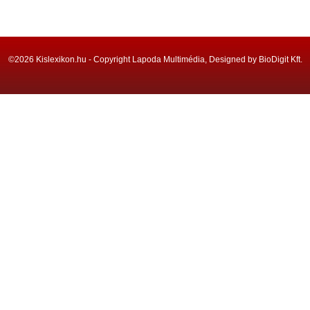
©2026 Kislexikon.hu - Copyright Lapoda Multimédia, Designed by BioDigit Kft.