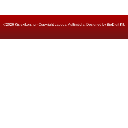
©2026 Kislexikon.hu - Copyright Lapoda Multimédia, Designed by BioDigit Kft.