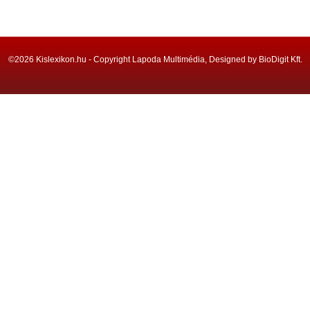
©2026 Kislexikon.hu - Copyright Lapoda Multimédia, Designed by BioDigit Kft.