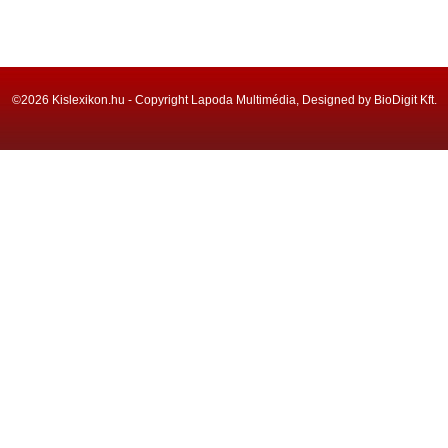
©2026 Kislexikon.hu - Copyright Lapoda Multimédia, Designed by BioDigit Kft.