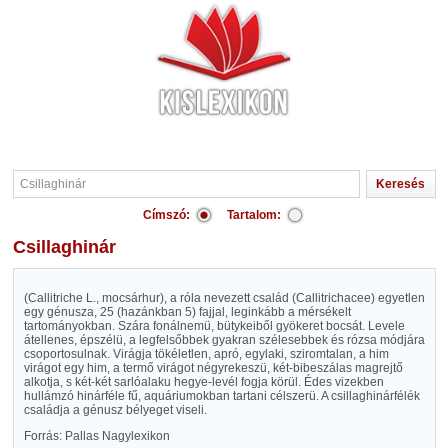
Címszó:
Tartalom:
Csillaghinár
(Callitriche L., mocsárhur), a róla nevezett család (Callitrichacee) egyetlen
egy génusza, 25 (hazánkban 5) fajjal, leginkább a mérsékelt
tartományokban. Szára fonálnemü, bütykeiből gyökeret bocsát. Levele
átellenes, épszélü, a legfelsőbbek gyakran szélesebbek és rózsa módjára
csoportosulnak. Virágja tökéletlen, apró, egylaki, sziromtalan, a him
virágot egy him, a termő virágot négyrekeszü, két-bibeszálas magrejtő
alkotja, s két-két sarlóalaku hegye-levél fogja körül. Édes vizekben
hullámzó hinárféle fű, aquáriumokban tartani célszerü. A csillaghinárfélék
családja a génusz bélyeget viseli.
Forrás: Pallas Nagylexikon