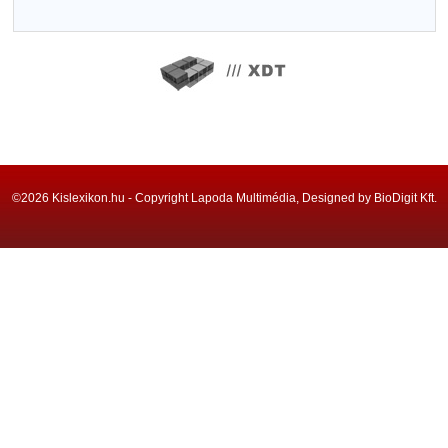
©2026 Kislexikon.hu - Copyright Lapoda Multimédia, Designed by BioDigit Kft.