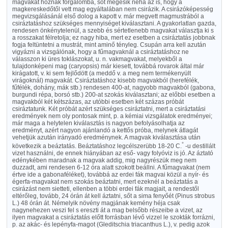
magvakat hoznak forgalomba, sőt megesik néha az is, hogy a
magkereskedőtől vett mag egyáltalában nem csirázik. A csirázóképesség
megvizsgálásánál első dolog a kapott v. már megvett magmustrából a
csiráztatáshoz szükséges mennyiséget kiválasztani. A gyakorlatlan gazda,
rendesen önkénytelenül, a szebb és sértetlenebb magvakat választja ki s
a rosszakat félretolja; ez nagy hiba, mert ez esetben a csiráztatás jobbnak
fogja feltüntetni a mustrát, mint aminő tényleg. Csupán arra kell azután
vigyázni a vizsgálónak, hogy a fűmagvaknál a csiráztatáshoz ne
válasszon ki üres toklászokat, u. n. vakmagvakat, melyekből a
tulajdonképeni mag (caryopsis) már kiesett, továbbá rovarok által már
kirágatott, v. ki sem fejlődött (a meddő v. a meg nem termékenyült
virágoknál) magvakát. Csiráztatáshoz kisebb magvakból (herefélék,
fűfélék, dohány, mák stb.) rendesen 400-at, nagyobb magvakból (gabona,
burgundi répa, borsó stb.) 200-at szokás kiválasztani; az előbbi esetben a
magvakból két kétszázas, az utóbbi esetben két százas próbát
csiráztatunk. Két próbát azért szükséges csiráztatni, mert a csiráztatási
eredmények nem oly pontosak mint, p. a kémiai vizsgálatok eredményei;
már maga a helytelen kiválasztás is nagyon befolyásolhatja az
eredményt, azért nagyon ajánlandó a kettős próba, melynek átlagát
vehetjük azután irányadó eredménynek. A magvak kiválasztása után
°
következik a beáztatás. Beáztatáshoz legcélszerübb 18-20 C.
-u destillált
vizet használni, de ennek hiányában az eső- vagy folyóviz is jó. Az áztató
edénykében maradnak a magvak addig, mig nagyrészük meg nem
duzzadt, ami rendesen 6-12 óra alatt szokott beállni. A fűmagvakat (nem
értve ide a gabonaféléket), továbbá az erdei fák magvai közül a nyír- és
égerfa-magvakat nem szokás beáztatni, mert ezeknél a beáztatás a
csirázást nem sietteti, ellenben a többi erdei fák magjait, a rendestől
eltérőleg, tovább, 24 órán át kell áztatni, sőt a sima fenyőét (Pinus strobus
L.) 48 órán át. Némelyik növény magjának kemény héja csak
nagynehezen veszi fel s ereszti át a mag belsőbb részeibe a vizet, az
ilyen magvakat a csiráztatás előtt forrásban lévő vizzel le szokták forrázni,
p. az akác- és lepényfa-magot (Gleditschia triacanthus L.), v. pedig azok