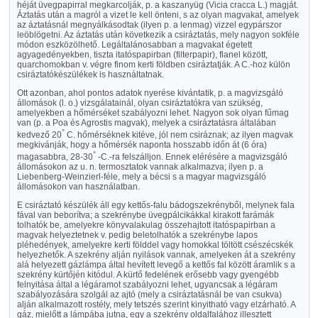
héját üvegpapirral megkarcolják, p. a kaszanyüg (Vicia cracca L.) magját.
Áztatás után a magról a vizet le kell önteni, s az olyan magvakat, amelyek
az áztatásnál megnyálkásodtak (ilyen p. a lenmag) vizzel egypárszor
leöblögetni. Az áztatás után következik a csiráztatás, mely nagyon sokféle
módon eszközölhető. Legáltalánosabban a magvakat égetett
agyagedényekben, tiszta itatóspapirban (filterpapir), flanel között,
quarchomokban v. végre finom kerti földben csiráztatják. A C.-hoz külön
csiráztatókészülékek is használtatnak.
Ott azonban, ahol pontos adatok nyerése kivántatik, p. a magvizsgáló
állomások (l. o.) vizsgálatainál, olyan csiráztatókra van szükség,
amelyekben a hőmérséket szabályozni lehet. Nagyon sok olyan fűmag
van (p. a Poa és Agrostis magvak), melyek a csiráztatásra általában
°
kedvező 20
C. hőmérséknek kitéve, jól nem csiráznak; az ilyen magvak
megkivánják, hogy a hőmérsék naponta hosszabb időn át (6 óra)
°
magasabbra, 28-30
-C.-ra felszálljon. Ennek elérésére a magvizsgáló
állomásokon az u. n. termosztatok vannak alkalmazva; ilyen p. a
Liebenberg-Weinzierl-féle, mely a bécsi s a magyar magvizsgáló
állomásokon van használatban.
E csiráztató készülék áll egy kettős-falu bádogszekrényből, melynek fala
fával van beborítva; a szekrénybe üvegpálcikákkal kirakott farámák
tolhatók be, amelyekre könyvalakulag összehajtott itatóspapirban a
magvak helyeztetnek v. pedig beletolhatók a szekrénybe lapos
pléhedények, amelyekre kerti földdel vagy homokkal töltött csészécskék
helyezhetők. A szekrény alján nyilások vannak, amelyeken át a szekrény
alá helyezett gázlámpa által hevített levegő a kettős fal között áramlik s a
szekrény kürtőjén kitódul. A kürtő fedelének erősebb vagy gyengébb
felnyitása által a légáramot szabályozni lehet, ugyancsak a légáram
szabályozására szolgál az ajtó (mely a csiráztatásnál be van csukva)
alján alkalmazott rostély, mely tetszés szerint kinyitható vagy elzárható. A
gáz, mielőtt a lámpába jutna, egy a szekrény oldalfalához illesztett