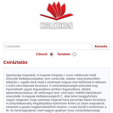
Címszó:
Tartalom:
Csiráztatás
(gazdasági magvaké). A magvak öregség v. rossz raktározás miatt
elvesztik életképességüket, nem csiráznak; máskor meg kedvezőtlen
időjárás v. egyéb okok miatt a növények magvai nem fejlődnek ki teljesen
s ezért nem képesek kicsirázni. A csirázóképességét elvesztett mag
használható ugyan fogyasztásra (emberi fogyasztásra, állatok
takarmányozására), de vetőmagul nem: mint ilyen, értékét tökéletesen
elvesztette. A magvak életképességéről C. által lehet meggyőződni,
vagyis megtudni, hogy valamely magnak hány percentje képes kicsirázni.
A csirázóképesség megállapítása különösen fontos az olyan magvaknál,
melyeket a gazda magkereskedőnél vásárol, s ezek között is különösen a
fű- és heremagvaknál, mert nagyon gyakran rossz csirázóképességü