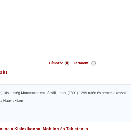
Címszó:
Tartalom:
alu
), kisközség Máramaros vm. técsői j.-ban, (1891) 1299 rutén és német lakossal.
las Nagylexikon
line a Kislexikonnal Mobilon és Tableten is