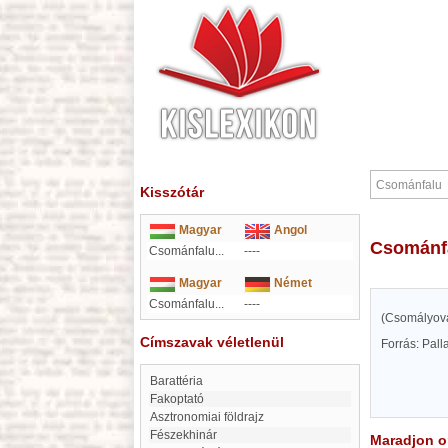
Kisszótár
Magyar
Angol
Csománf
Csománfalu...
----
Magyar
Német
Csománfalu...
----
(Csomályova
Címszavak véletlenül
Forrás: Pal
barattéria
Fakoptató
Asztronomiai földrajz
Fészekhinár
Maradjon on