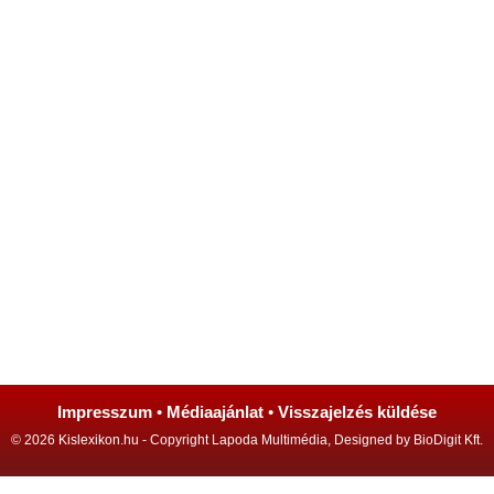
Impresszum
•
Médiaajánlat
•
Visszajelzés küldése
© 2026 Kislexikon.hu - Copyright Lapoda Multimédia, Designed by BioDigit Kft.