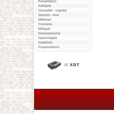
Rehabilitáció
Antilópok
Grenadille - szigetek
Joachim - rend
Mitterbad
Cromorne
Műfogak
Kényszereszme
Gyászvirágok
Szatiriázis
Proparoxitonon