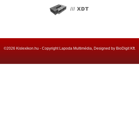
©2026 Kislexikon.hu - Copyright Lapoda Multimédia, Designed by BioDigit Kft.