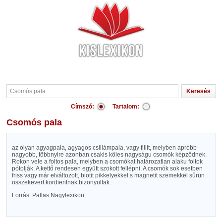
Címszó:
Tartalom:
Csomós pala
az olyan agyagpala, agyagos csillámpala, vagy fillit, melyben apróbb-
nagyobb, többnyire azonban csakis köles nagyságu csomók képződnek.
Rokon vele a foltos pala, melyben a csomókat határozatlan alaku foltok
pótolják. A kettő rendesen együtt szokott fellépni. A csomók sok esetben
friss vagy már elváltozott, biotit pikkelyekkel s magnetit szemekkel sűrün
összekevert kordieritnak bizonyultak.
Forrás: Pallas Nagylexikon