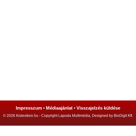
Impresszum
•
Médiaajánlat
•
Visszajelzés küldése
© 2026 Kislexikon.hu - Copyright Lapoda Multimédia, Designed by BioDigit Kft.