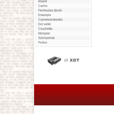
Imaret
Cairns
ferritrudas tároló
estampie
Cserekereskedés
Dol veliki
couchette
Myogale
Szinnyomat
Portus