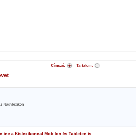
Címszó:
Tartalom:
övet
las Nagylexikon
line a Kislexikonnal Mobilon és Tableten is