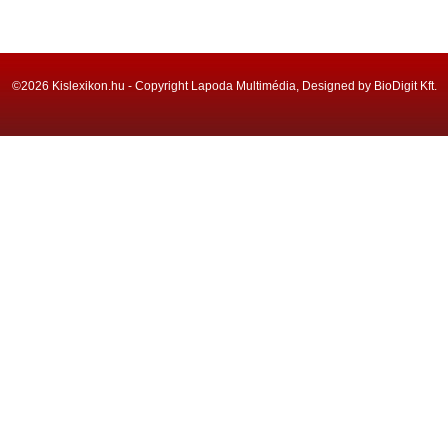
©2026 Kislexikon.hu - Copyright Lapoda Multimédia, Designed by BioDigit Kft.