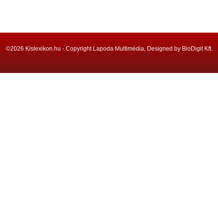
©2026 Kislexikon.hu - Copyright Lapoda Multimédia, Designed by BioDigit Kft.