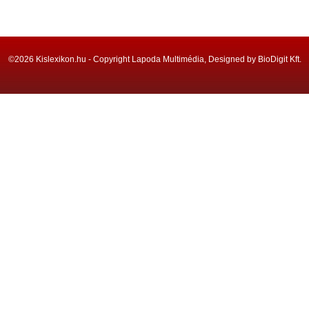
©2026 Kislexikon.hu - Copyright Lapoda Multimédia, Designed by BioDigit Kft.