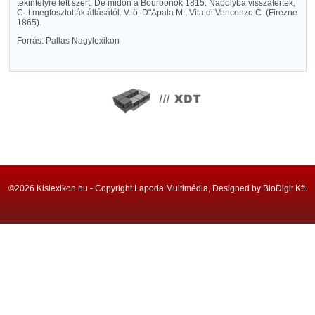
tekintélyre tett szert. De midőn a Bourbonok 1815. Nápolyba visszatértek,
C.-t megfosztották állásától. V. ö. D"Apala M., Vita di Vencenzo C. (Firezne
1865).
Forrás: Pallas Nagylexikon
©2026 Kislexikon.hu - Copyright Lapoda Multimédia, Designed by BioDigit Kft.