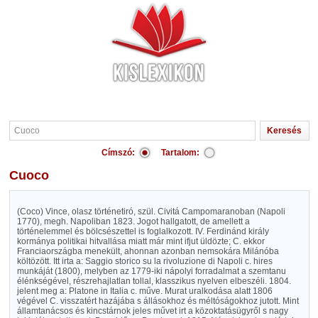
Címszó:
Tartalom:
Cuoco
(Coco) Vince, olasz történetiró, szül. Civitá Campomaranoban (Napoli
1770), megh. Napoliban 1823. Jogot hallgatott, de amellett a
történelemmel és bölcsészettel is foglalkozott. IV. Ferdinánd király
kormánya politikai hitvallása miatt már mint ifjut üldözte; C. ekkor
Franciaországba menekült, ahonnan azonban nemsokára Milánóba
költözött. Itt irta a: Saggio storico su la rivoluzione di Napoli c. hires
munkáját (1800), melyben az 1779-iki nápolyi forradalmat a szemtanu
élénkségével, részrehajlatlan tollal, klasszikus nyelven elbeszéli. 1804.
jelent meg a: Platone in Italia c. műve. Murat uralkodása alatt 1806
végével C. visszatért hazájába s állásokhoz és méltóságokhoz jutott. Mint
államtanácsos és kincstárnok jeles művet irt a közoktatásügyről s nagy