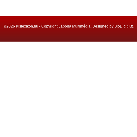
©2026 Kislexikon.hu - Copyright Lapoda Multimédia, Designed by BioDigit Kft.