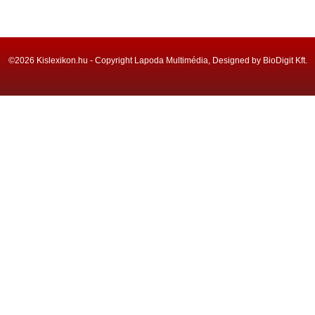
©2026 Kislexikon.hu - Copyright Lapoda Multimédia, Designed by BioDigit Kft.