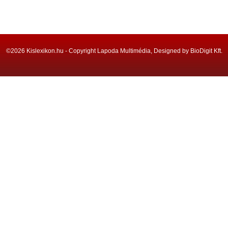
©2026 Kislexikon.hu - Copyright Lapoda Multimédia, Designed by BioDigit Kft.